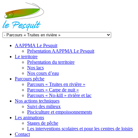
AAPPMA Le Pesquit
Présentation AAPPMA Le Pesquit
Le territoire
Présentation du territoire
Nos lacs
Nos cours d’eau
Parcours pêche
Parcours « Truites en rivière »
Parcours « Carpe de nuit »
Parcours « No-kill » rivière et lac
Nos actions techniques
Suivi des milieux
Pisciculture et empoissonnements
Les animations
Stages de pêche
Les interventions scolaires et pour les centres de loisirs
Contact