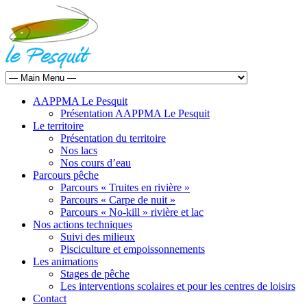
AAPPMA Le Pesquit
Présentation AAPPMA Le Pesquit
Le territoire
Présentation du territoire
Nos lacs
Nos cours d’eau
Parcours pêche
Parcours « Truites en rivière »
Parcours « Carpe de nuit »
Parcours « No-kill » rivière et lac
Nos actions techniques
Suivi des milieux
Pisciculture et empoissonnements
Les animations
Stages de pêche
Les interventions scolaires et pour les centres de loisirs
Contact