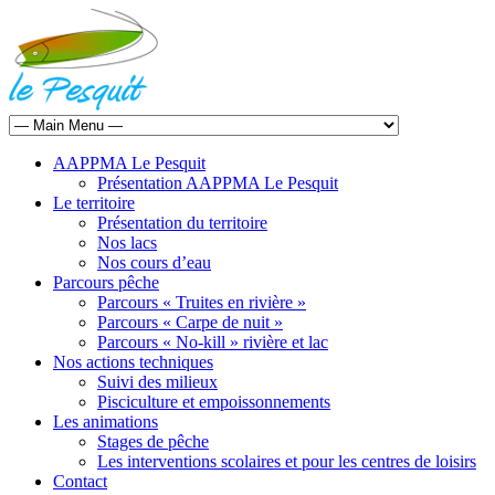
AAPPMA Le Pesquit
Présentation AAPPMA Le Pesquit
Le territoire
Présentation du territoire
Nos lacs
Nos cours d’eau
Parcours pêche
Parcours « Truites en rivière »
Parcours « Carpe de nuit »
Parcours « No-kill » rivière et lac
Nos actions techniques
Suivi des milieux
Pisciculture et empoissonnements
Les animations
Stages de pêche
Les interventions scolaires et pour les centres de loisirs
Contact